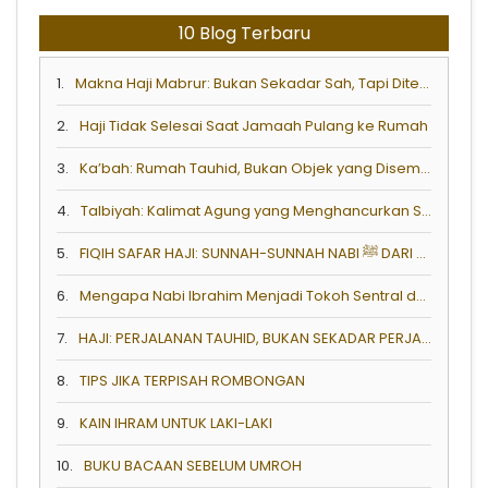
10 Blog Terbaru
1.
Makna Haji Mabrur: Bukan Sekadar Sah, Tapi Diterima dan Mengubah Hidup
2.
Haji Tidak Selesai Saat Jamaah Pulang ke Rumah
3.
Ka’bah: Rumah Tauhid, Bukan Objek yang Disembah
4.
Talbiyah: Kalimat Agung yang Menghancurkan Syirik
5.
FIQIH SAFAR HAJI: SUNNAH-SUNNAH NABI ﷺ DARI MENINGGALKAN RUMAH HINGGA TIBA DI KOTA TUJUAN
6.
Mengapa Nabi Ibrahim Menjadi Tokoh Sentral dalam Ibadah Haji?
7.
HAJI: PERJALANAN TAUHID, BUKAN SEKADAR PERJALANAN FISIK
8.
TIPS JIKA TERPISAH ROMBONGAN
9.
KAIN IHRAM UNTUK LAKI-LAKI
10.
BUKU BACAAN SEBELUM UMROH