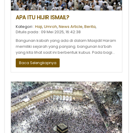
APA ITU HIJIR ISMAIL?
Kategori :
Haji
,
Umroh
,
News Article
,
Berita
,
Ditulis pada : 09 Mei 2025, 16:42:38
Bangunan kabah yang ada di dalam Masjidil Haram
memiliki sejarah yang panjang. bangunan ka’bah
yang kita lihat saat ini berbentuk kubus. Pada bagian
sebelah utara KA’bah ada a
Baca Selengkapnya