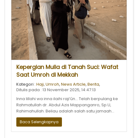
Kepergian Mulia di Tanah Suci: Wafat
Saat Umroh di Mekkah
Kategori :
Haji
,
Umroh
,
News Article
,
Berita
,
Ditulis pada : 13 November 2025, 14:47:13
Inna lillahi wa inna ilaihi raji’ûn… Telah berpulang ke
Rahmatullah dr. Abdul Azis Mappanganro, Sp.U,
Rahimahullah. Beliau adalah salah satu jamaah
sekaligus Owner Uhud Tour M
Baca Selengkapnya