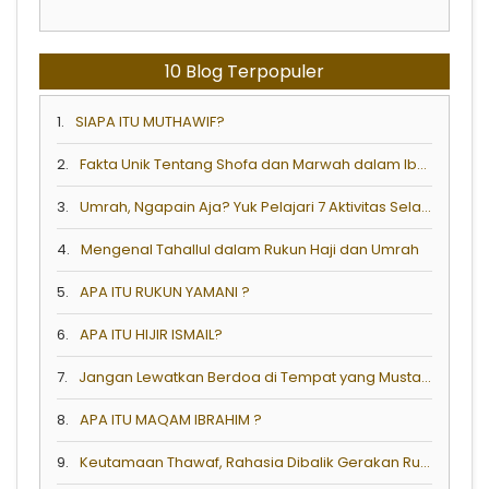
10 Blog Terpopuler
1.
SIAPA ITU MUTHAWIF?
2.
Fakta Unik Tentang Shofa dan Marwah dalam Ibadah Haji & Umrah
3.
Umrah, Ngapain Aja? Yuk Pelajari 7 Aktivitas Selama Umrah!
4.
Mengenal Tahallul dalam Rukun Haji dan Umrah
5.
APA ITU RUKUN YAMANI ?
6.
APA ITU HIJIR ISMAIL?
7.
Jangan Lewatkan Berdoa di Tempat yang Mustajab Berikut Ketika Umrah
8.
APA ITU MAQAM IBRAHIM ?
9.
Keutamaan Thawaf, Rahasia Dibalik Gerakan Rukun Thawaf Dalam Haji dan Umrah