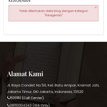
KEAGENAN
×
Tidak ditemukan data blog dengan kategori
"Keagenan"
Alamat Kami
Jl. Raya Condet No.50, Kel. Batu Ampar, Kramat Jati,
Jakarta Timur, DKI Jakarta, Indonesia, 13520
1500151 (Call Center)
081113304343 (WA Only)