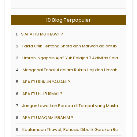
10 Blog Terpopuler
1.
SIAPA ITU MUTHAWIF?
2.
Fakta Unik Tentang Shofa dan Marwah dalam Ibadah Haji & Umrah
3.
Umrah, Ngapain Aja? Yuk Pelajari 7 Aktivitas Selama Umrah!
4.
Mengenal Tahallul dalam Rukun Haji dan Umrah
5.
APA ITU RUKUN YAMANI ?
6.
APA ITU HIJIR ISMAIL?
7.
Jangan Lewatkan Berdoa di Tempat yang Mustajab Berikut Ketika Umrah
8.
APA ITU MAQAM IBRAHIM ?
9.
Keutamaan Thawaf, Rahasia Dibalik Gerakan Rukun Thawaf Dalam Haji dan Umrah