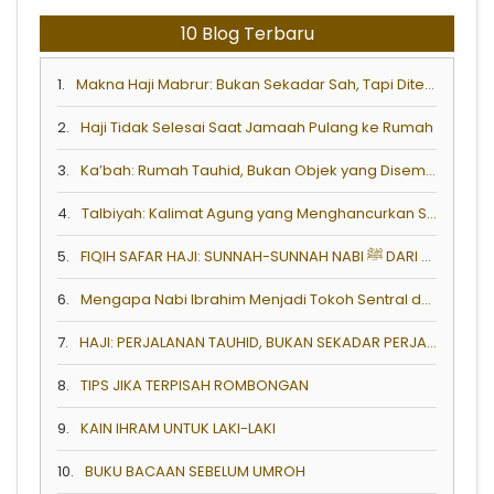
10 Blog Terbaru
1.
Makna Haji Mabrur: Bukan Sekadar Sah, Tapi Diterima dan Mengubah Hidup
2.
Haji Tidak Selesai Saat Jamaah Pulang ke Rumah
3.
Ka’bah: Rumah Tauhid, Bukan Objek yang Disembah
4.
Talbiyah: Kalimat Agung yang Menghancurkan Syirik
5.
FIQIH SAFAR HAJI: SUNNAH-SUNNAH NABI ﷺ DARI MENINGGALKAN RUMAH HINGGA TIBA DI KOTA TUJUAN
6.
Mengapa Nabi Ibrahim Menjadi Tokoh Sentral dalam Ibadah Haji?
7.
HAJI: PERJALANAN TAUHID, BUKAN SEKADAR PERJALANAN FISIK
8.
TIPS JIKA TERPISAH ROMBONGAN
9.
KAIN IHRAM UNTUK LAKI-LAKI
10.
BUKU BACAAN SEBELUM UMROH