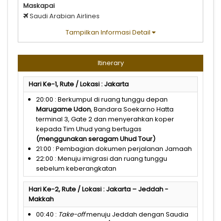
Maskapai
Saudi Arabian Airlines
Tampilkan Informasi Detail
Itinerary
Hari Ke-1, Rute / Lokasi : Jakarta
20:00 : Berkumpul di ruang tunggu depan
Marugame
Udon
, Bandara Soekarno Hatta
terminal 3, Gate 2 dan menyerahkan koper
kepada Tim Uhud yang bertugas
(
menggunakan
seragam
Uhud
Tour)
21:00 : Pembagian dokumen perjalanan Jamaah
22:00 : Menuju imigrasi dan ruang tunggu
sebelum keberangkatan
Hari Ke-2, Rute / Lokasi : Jakarta – Jeddah -
Makkah
00:40 :
Take-off
menuju Jeddah dengan Saudia