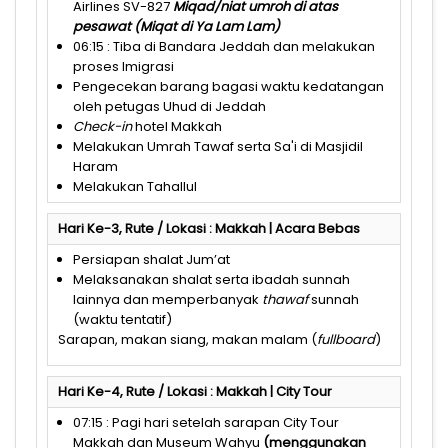
Airlines SV-827
Miqad
/
niat
umroh
di
atas
pesawat
(
Miqat
di
Ya
Lam Lam
)
06:15 : Tiba di Bandara Jeddah dan melakukan
proses Imigrasi
Pengecekan barang bagasi waktu kedatangan
oleh petugas Uhud di Jeddah
Check-in
hotel Makkah
Melakukan Umrah Tawaf serta Sa'i di Masjidil
Haram
Melakukan Tahallul
Hari Ke-3, Rute / Lokasi : Makkah | Acara Bebas
Persiapan shalat Jum’at
Melaksanakan shalat serta ibadah sunnah
lainnya dan memperbanyak
thawaf
sunnah
(waktu tentatif)
Sarapan, makan siang, makan malam (
fullboard
)
Hari Ke-4, Rute / Lokasi : Makkah | City Tour
07:15 : Pagi hari setelah sarapan City Tour
Makkah dan Museum Wahyu
(
menggunakan