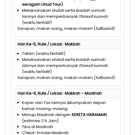
seragam
Uhud
Tour)
Melaksanakan shalat serta ibadah sunnah
lainnya dan memperbanyak
thawaf
sunnah
(waktu tentatif)
Sarapan, makan siang, makan malam (
fullboard
)
Hari Ke-5, Rute / Lokasi : Makkah
Taklim (waktu tentatif)
Melaksanakan shalat serta ibadah sunnah
lainnya dan memperbanyak
thawaf
sunnah
(waktu tentatif)
Sarapan, makan siang, makan malam (
fullboard
)
Hari Ke-6, Rute / Lokasi : Makkah – Madinah
Koper dan Tas lainnya dikumpulkan depan
kamar masing-masing
Menuju Madinah dengan
KERETA HARAMAIN
(estimasi 2 ½ Jam)
Tiba di Madinah
Check-in
hotel Madinah