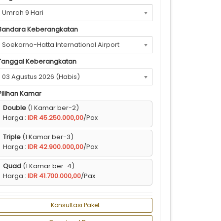
Umrah 9 Hari
Bandara Keberangkatan
Soekarno-Hatta International Airport
(CGK)
Tanggal Keberangkatan
03 Agustus 2026 (Habis)
Pilihan Kamar
Double
(1 Kamar ber-2)
Harga :
IDR 45.250.000,00
/Pax
Triple
(1 Kamar ber-3)
Harga :
IDR 42.900.000,00
/Pax
Quad
(1 Kamar ber-4)
Harga :
IDR 41.700.000,00
/Pax
Konsultasi Paket