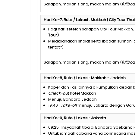
Sarapan, makan siang, makan malam (
fullbo
Hari Ke-7, Rute / Lokasi : Makkah | City Tour Thai
Pagi hari setelah sarapan City Tour Makka
Tour
)
Melaksanakan shalat serta ibadah sunnah
tentatif)
Sarapan, makan siang, makan malam (
fullbo
Hari Ke-8, Rute / Lokasi : Makkah - Jeddah
Koper dan Tas lainnya dikumpulkan depan
Check-out
hotel Makkah
Menuju Bandara Jeddah
19:40 :
Take-off
menuju Jakarta dengan Garud
Hari Ke-9, Rute / Lokasi : Jakarta
09:25 : Insyaallah tiba di Bandara Soekarno 
Untuk jamaah cabang yang connecting mask