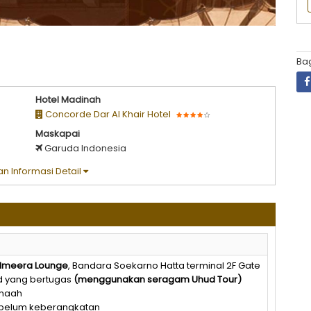
Bag
Hotel Madinah
Concorde Dar Al Khair Hotel
Maskapai
Garuda Indonesia
n Informasi Detail
lmeera
Lounge
, Bandara Soekarno Hatta terminal 2F Gate
d yang bertugas
(
menggunakan
seragam
Uhud
Tour)
amaah
sebelum keberangkatan