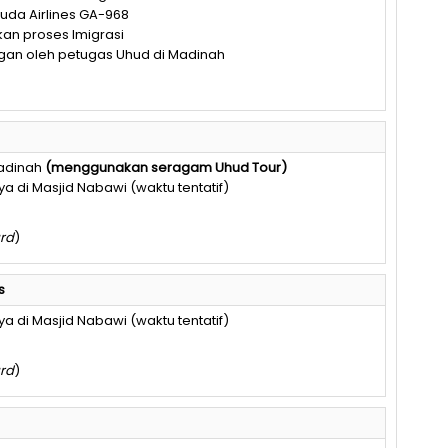
da Airlines GA-968
kan proses Imigrasi
an oleh petugas Uhud di Madinah
Madinah
(
menggunakan
seragam
Uhud
Tour
)
a di Masjid Nabawi (waktu tentatif)
ard
)
s
a di Masjid Nabawi (waktu tentatif)
ard
)