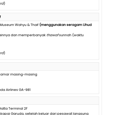
ard
)
f
h, Museum Wahyu & Thaif
(
menggunakan
seragam
Uhud
 lainnya dan memperbanyak
t
hawaf
sunnah (waktu
ard
)
 kamar masing-masing
a Airlines GA-981
Hatta Terminal 2F
apai Garuda, setelah keluar dari pesawat langsung