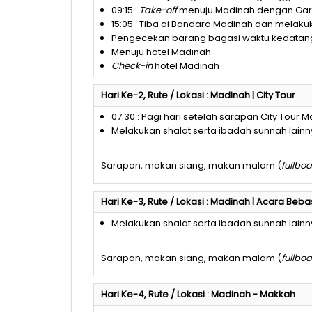
09:15 :
Take-off
menuju Madinah dengan Garu
15:05 : Tiba di Bandara Madinah dan melaku
Pengecekan barang bagasi waktu kedatang
Menuju hotel Madinah
Check-in
hotel Madinah
Hari Ke-2, Rute / Lokasi : Madinah | City Tour
07.30 : Pagi hari setelah sarapan City Tour 
Melakukan shalat serta ibadah sunnah lainny
Sarapan, makan siang, makan malam (
fullbo
Hari Ke-3, Rute / Lokasi : Madinah | Acara Beba
Melakukan shalat serta ibadah sunnah lainny
Sarapan, makan siang, makan malam (
fullbo
Hari Ke-4, Rute / Lokasi : Madinah - Makkah