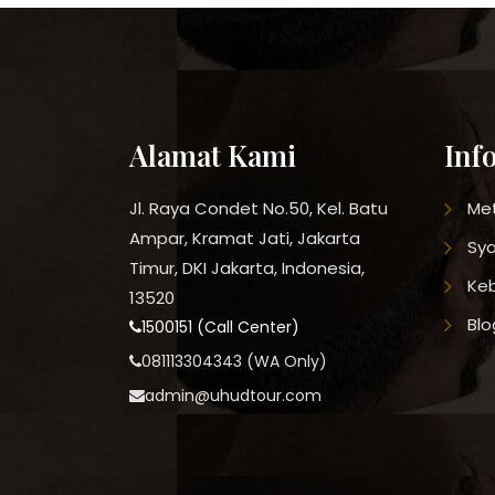
Alamat Kami
Inf
Jl. Raya Condet No.50, Kel. Batu
Me
Ampar, Kramat Jati, Jakarta
Sya
Timur, DKI Jakarta, Indonesia,
Keb
13520
Blo
1500151 (Call Center)
081113304343 (WA Only)
admin@uhudtour.com