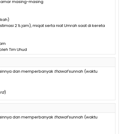
 kamar masing-masing
kkah)
stimasi 2 ½ jam), miqat serta niat Umrah saat di kereta
ram
oleh Tim Uhud
 lainnya dan memperbanyak
thawaf
sunnah (waktu
ard
)
 lainnya dan memperbanyak
thawaf
sunnah (waktu