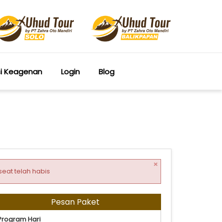
si Keagenan
Login
Blog
×
seat telah habis
Pesan Paket
Program Hari