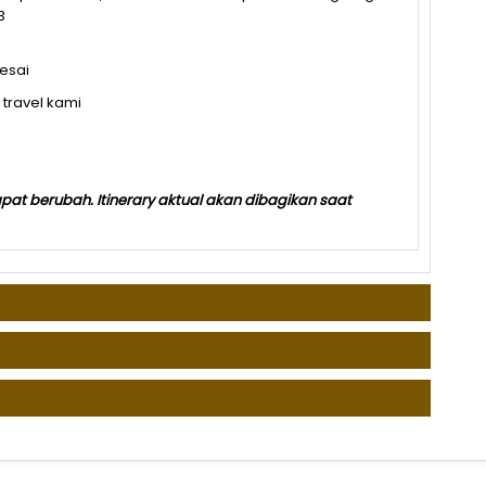
3
lesai
travel kami
apat berubah. Itinerary aktual akan dibagikan saat